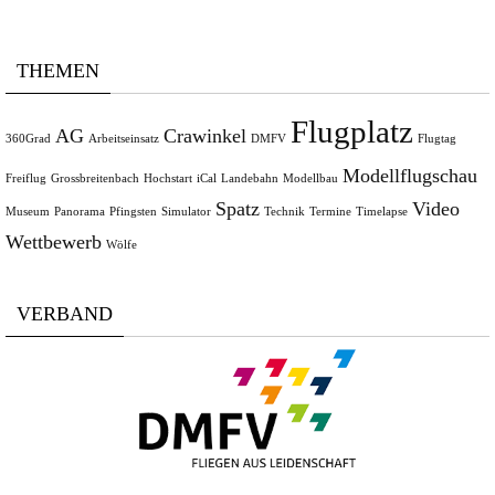
THEMEN
Flugplatz
AG
Crawinkel
360Grad
Arbeitseinsatz
DMFV
Flugtag
Modellflugschau
Freiflug
Grossbreitenbach
Hochstart
iCal
Landebahn
Modellbau
Spatz
Video
Museum
Panorama
Pfingsten
Simulator
Technik
Termine
Timelapse
Wettbewerb
Wölfe
VERBAND