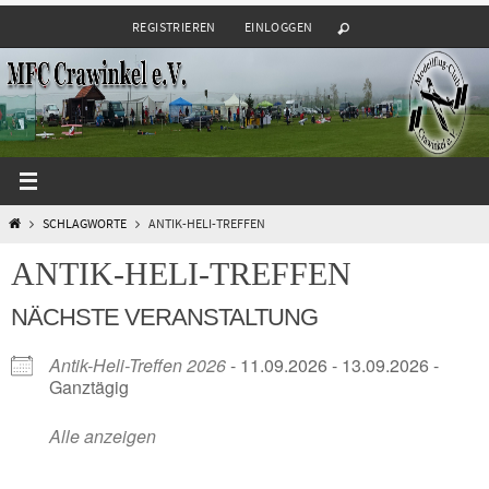
Zum
REGISTRIEREN
EINLOGGEN
Inhalt
springen
START
SCHLAGWORTE
ANTIK-HELI-TREFFEN
ANTIK-HELI-TREFFEN
NÄCHSTE VERANSTALTUNG
Antik-Heli-Treffen 2026
- 11.09.2026 - 13.09.2026 -
Ganztägig
Alle anzeigen