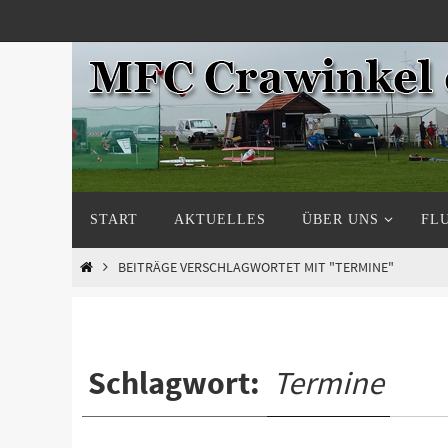
Zum
Inhalt
springen
Zum
START
AKTUELLES
ÜBER UNS
FL
Inhalt
springen
START
BEITRÄGE VERSCHLAGWORTET MIT "TERMINE"
Schlagwort:
Termine