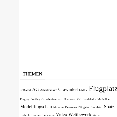
THEMEN
Flugplat
AG
Crawinkel
360Grad
Arbeitseinsatz
DMFV
Flugtag
Freiflug
Grossbreitenbach
Hochstart
iCal
Landebahn
Modellbau
Modellflugschau
Spatz
Museum
Panorama
Pfingsten
Simulator
Video
Wettbewerb
Technik
Termine
Timelapse
Wölfe