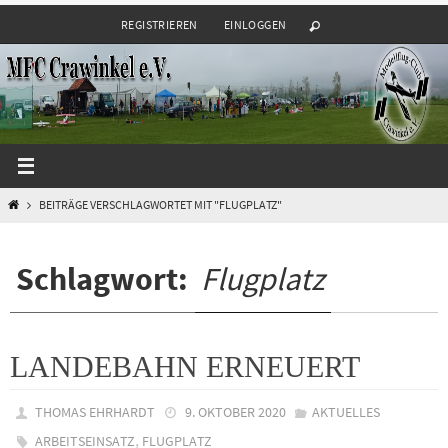
Zum
REGISTRIEREN
EINLOGGEN
Inhalt
springen
START
BEITRÄGE VERSCHLAGWORTET MIT "FLUGPLATZ"
Schlagwort:
Flugplatz
LANDEBAHN ERNEUERT
THOMAS EHRHARDT
9. OKTOBER 2020
AKTUELLES
,
ARBEITSEINSATZ
FLUGPLATZ