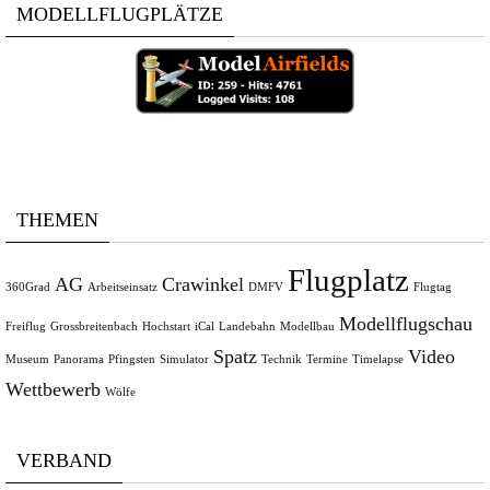
MODELLFLUGPLÄTZE
THEMEN
Flugplatz
AG
Crawinkel
360Grad
Arbeitseinsatz
DMFV
Flugtag
Modellflugschau
Freiflug
Grossbreitenbach
Hochstart
iCal
Landebahn
Modellbau
Spatz
Video
Museum
Panorama
Pfingsten
Simulator
Technik
Termine
Timelapse
Wettbewerb
Wölfe
VERBAND