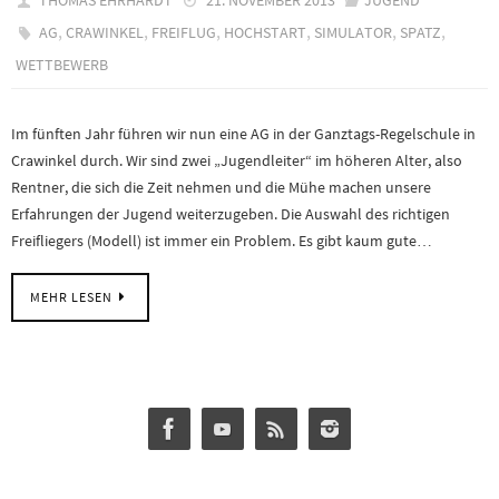
THOMAS EHRHARDT
21. NOVEMBER 2013
JUGEND
,
,
,
,
,
,
AG
CRAWINKEL
FREIFLUG
HOCHSTART
SIMULATOR
SPATZ
WETTBEWERB
Im fünften Jahr führen wir nun eine AG in der Ganztags-Regelschule in
Crawinkel durch. Wir sind zwei „Jugendleiter“ im höheren Alter, also
Rentner, die sich die Zeit nehmen und die Mühe machen unsere
Erfahrungen der Jugend weiterzugeben. Die Auswahl des richtigen
Freifliegers (Modell) ist immer ein Problem. Es gibt kaum gute…
MEHR LESEN