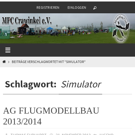
Zum
REGISTRIEREN
EINLOGGEN
Inhalt
springen
START
BEITRÄGE VERSCHLAGWORTET MIT "SIMULATOR"
Schlagwort:
Simulator
AG FLUGMODELLBAU
2013/2014