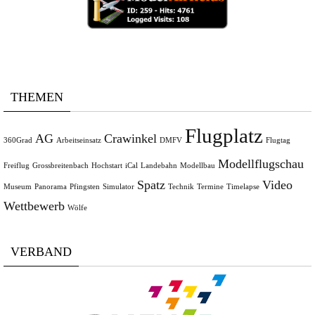
THEMEN
Flugplatz
AG
Crawinkel
360Grad
Arbeitseinsatz
DMFV
Flugtag
Modellflugschau
Freiflug
Grossbreitenbach
Hochstart
iCal
Landebahn
Modellbau
Spatz
Video
Museum
Panorama
Pfingsten
Simulator
Technik
Termine
Timelapse
Wettbewerb
Wölfe
VERBAND