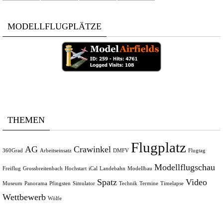
MODELLFLUGPLÄTZE
THEMEN
Flugplatz
AG
Crawinkel
360Grad
Arbeitseinsatz
DMFV
Flugtag
Modellflugschau
Freiflug
Grossbreitenbach
Hochstart
iCal
Landebahn
Modellbau
Spatz
Video
Museum
Panorama
Pfingsten
Simulator
Technik
Termine
Timelapse
Wettbewerb
Wölfe