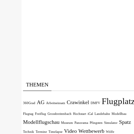
THEMEN
Flugplat
AG
Crawinkel
360Grad
Arbeitseinsatz
DMFV
Flugtag
Freiflug
Grossbreitenbach
Hochstart
iCal
Landebahn
Modellbau
Modellflugschau
Spatz
Museum
Panorama
Pfingsten
Simulator
Video
Wettbewerb
Technik
Termine
Timelapse
Wölfe