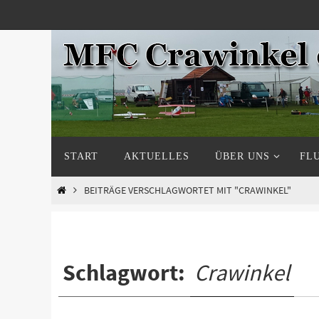
Zum
Inhalt
springen
Zum
START
AKTUELLES
ÜBER UNS
FL
Inhalt
springen
START
BEITRÄGE VERSCHLAGWORTET MIT "CRAWINKEL"
Schlagwort:
Crawinkel