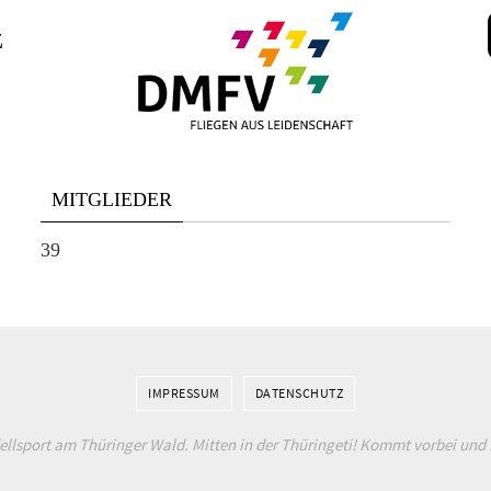
z
MITGLIEDER
39
IMPRESSUM
DATENSCHUTZ
lsport am Thüringer Wald. Mitten in der Thüringeti! Kommt vorbei und f