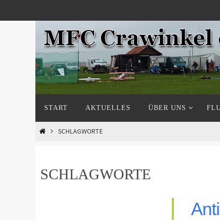
Zum
Inhalt
springen
Zum
START
AKTUELLES
ÜBER UNS
FL
Inhalt
springen
START
SCHLAGWORTE
SCHLAGWORTE
Anti