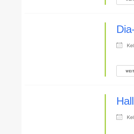
Dia
Kei
WEI
Hal
Kei