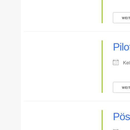
WEI
Pilo
Kei
WEI
Pös