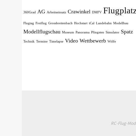
Flugplat
AG
Crawinkel
360Grad
Arbeitseinsatz
DMFV
Flugtag
Freiflug
Grossbreitenbach
Hochstart
iCal
Landebahn
Modellbau
Modellflugschau
Spatz
Museum
Panorama
Pfingsten
Simulator
Video
Wettbewerb
Technik
Termine
Timelapse
Wölfe
RC-Flug-Model