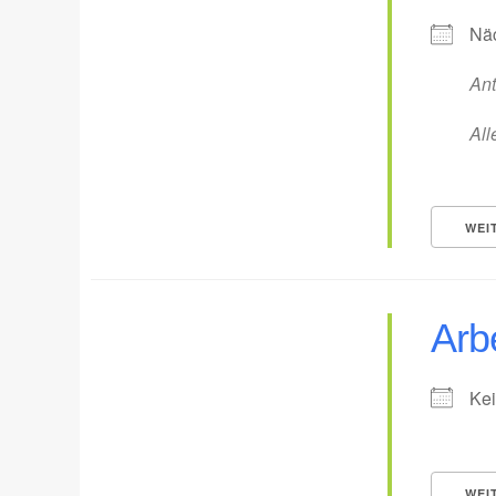
Näc
Ant
All
WEI
Arb
Kei
WEI