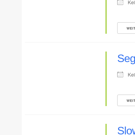
Kei
WEI
Seg
Kei
WEI
Slo