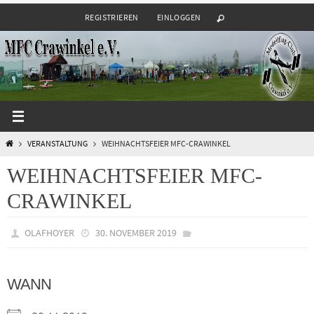
Zum
REGISTRIEREN
EINLOGGEN
Inhalt
springen
START
VERANSTALTUNG
WEIHNACHTSFEIER MFC-CRAWINKEL
WEIHNACHTSFEIER MFC-
CRAWINKEL
OLAFHOYER
30. NOVEMBER 2019
WANN