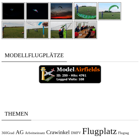
MODELLFLUGPLÄTZE
THEMEN
Flugplatz
AG
Crawinkel
360Grad
Arbeitseinsatz
DMFV
Flugtag