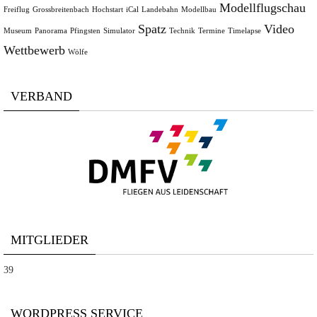
Modellflugschau
Freiflug
Grossbreitenbach
Hochstart
iCal
Landebahn
Modellbau
Spatz
Video
Museum
Panorama
Pfingsten
Simulator
Technik
Termine
Timelapse
Wettbewerb
Wölfe
VERBAND
MITGLIEDER
39
WORDPRESS SERVICE