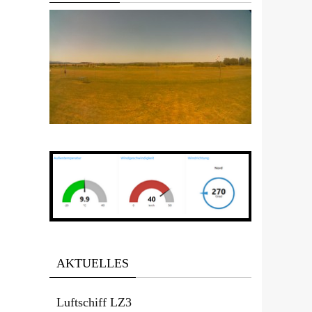
Office 365
Outlook Live
AKTUELLES
Luftschiff LZ3