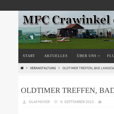
Zum
Inhalt
springen
Zum
START
AKTUELLES
ÜBER UNS
FL
Inhalt
springen
START
VERANSTALTUNG
OLDTIMER TREFFEN, BAD LANGES
OLDTIMER TREFFEN, BA
OLAFHOYER
9. SEPTEMBER 2023