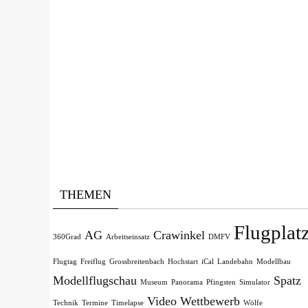
THEMEN
Flugplat
AG
Crawinkel
360Grad
Arbeitseinsatz
DMFV
Flugtag
Freiflug
Grossbreitenbach
Hochstart
iCal
Landebahn
Modellbau
Modellflugschau
Spatz
Museum
Panorama
Pfingsten
Simulator
Video
Wettbewerb
Technik
Termine
Timelapse
Wölfe