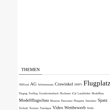
THEMEN
Flugplat
AG
Crawinkel
360Grad
Arbeitseinsatz
DMFV
Flugtag
Freiflug
Grossbreitenbach
Hochstart
iCal
Landebahn
Modellbau
Modellflugschau
Spatz
Museum
Panorama
Pfingsten
Simulator
Video
Wettbewerb
Technik
Termine
Timelapse
Wölfe