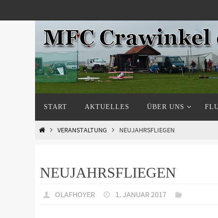
Zum
Inhalt
springen
Zum
START
AKTUELLES
ÜBER UNS
FL
Inhalt
springen
START
VERANSTALTUNG
NEUJAHRSFLIEGEN
NEUJAHRSFLIEGEN
OLAFHOYER
1. JANUAR 2017