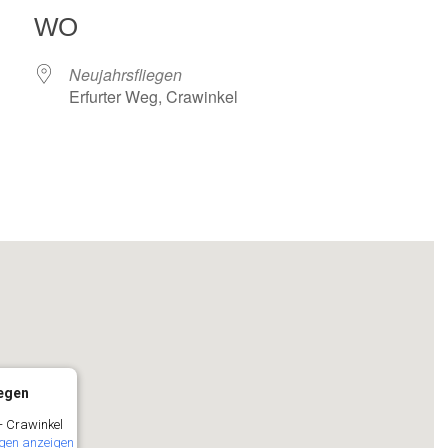
WO
Neujahrsfliegen
Erfurter Weg, Crawinkel
alender
iCalendar
iegen
- Crawinkel
gen anzeigen