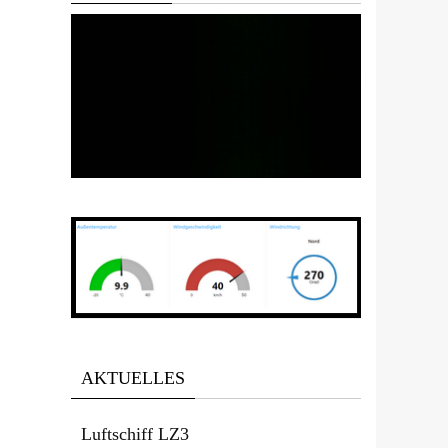
Office 365
Outlook Live
AKTUELLES
Luftschiff LZ3