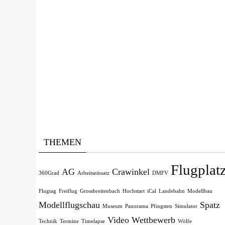
THEMEN
Flugplat
AG
Crawinkel
360Grad
Arbeitseinsatz
DMFV
Flugtag
Freiflug
Grossbreitenbach
Hochstart
iCal
Landebahn
Modellbau
Modellflugschau
Spatz
Museum
Panorama
Pfingsten
Simulator
Video
Wettbewerb
Technik
Termine
Timelapse
Wölfe