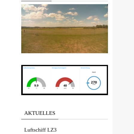
Office 365
Outlook Live
AKTUELLES
Luftschiff LZ3