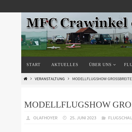
Zum
Inhalt
springen
Zum
START
AKTUELLES
ÜBER UNS
FL
Inhalt
springen
START
VERANSTALTUNG
MODELLFLUGSHOW GROSSBREITE
MODELLFLUGSHOW GROS
OLAFHOYER
25. JUNI 2023
FLUGSCHA