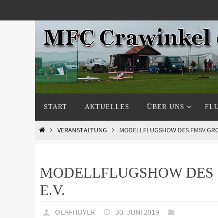
Zum
Inhalt
springen
Zum
START
AKTUELLES
ÜBER UNS
FL
Inhalt
springen
START
VERANSTALTUNG
MODELLFLUGSHOW DES FMSV GROS
MODELLFLUGSHOW DES F
.V.
OLAFHOYER
30. JUNI 2019