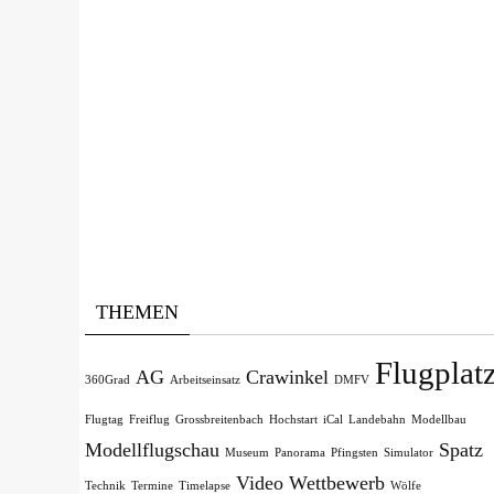
THEMEN
Flugplat
AG
Crawinkel
360Grad
Arbeitseinsatz
DMFV
Flugtag
Freiflug
Grossbreitenbach
Hochstart
iCal
Landebahn
Modellbau
Modellflugschau
Spatz
Museum
Panorama
Pfingsten
Simulator
Video
Wettbewerb
Technik
Termine
Timelapse
Wölfe