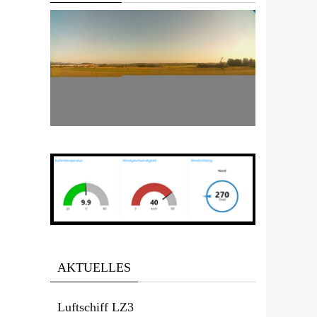
Office 365
Outlook Live
AKTUELLES
Luftschiff LZ3