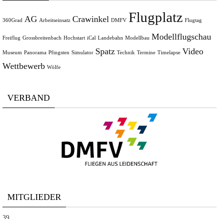
Flugplatz
AG
Crawinkel
360Grad
Arbeitseinsatz
DMFV
Flugtag
Modellflugschau
Freiflug
Grossbreitenbach
Hochstart
iCal
Landebahn
Modellbau
Spatz
Video
Museum
Panorama
Pfingsten
Simulator
Technik
Termine
Timelapse
Wettbewerb
Wölfe
VERBAND
MITGLIEDER
39