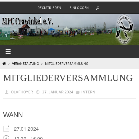
Zum
REGISTRIEREN
EINLOGGEN
Inhalt
springen
START
VERANSTALTUNG
MITGLIEDERVERSAMMLUNG
MITGLIEDERVERSAMMLUNG
OLAFHOYER
27. JANUAR 2024
INTERN
WANN
27.01.2024
13:30 - 16:00