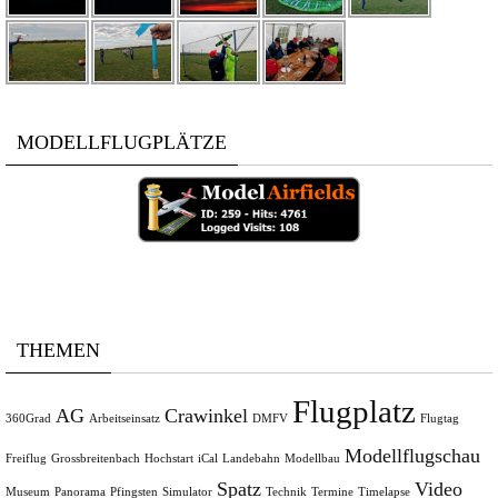
MODELLFLUGPLÄTZE
THEMEN
Flugplatz
AG
Crawinkel
360Grad
Arbeitseinsatz
DMFV
Flugtag
Modellflugschau
Freiflug
Grossbreitenbach
Hochstart
iCal
Landebahn
Modellbau
Spatz
Video
Museum
Panorama
Pfingsten
Simulator
Technik
Termine
Timelapse