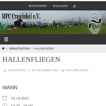
Zum
REGISTRIEREN
EINLOGGEN
Inhalt
springen
START
VERANSTALTUNG
HALLENFLIEGEN
HALLENFLIEGEN
OLAFHOYER
19. DEZEMBER 2021
HALLENFLIEGEN
WANN
19.12.2021
13:30 - 16:00