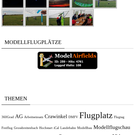
MODELLFLUGPLÄTZE
THEMEN
Flugplatz
AG
Crawinkel
360Grad
Arbeitseinsatz
DMFV
Flugtag
Modellflugschau
Freiflug
Grossbreitenbach
Hochstart
iCal
Landebahn
Modellbau