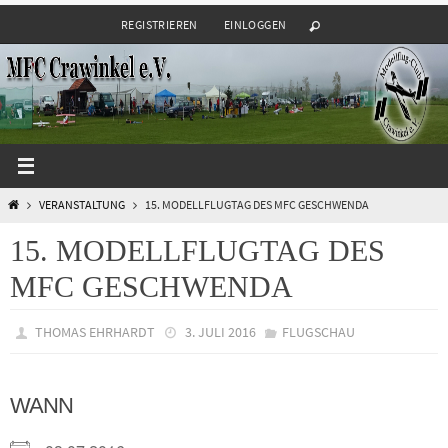
Zum
REGISTRIEREN
EINLOGGEN
Inhalt
springen
START
VERANSTALTUNG
15. MODELLFLUGTAG DES MFC GESCHWENDA
15. MODELLFLUGTAG DES
MFC GESCHWENDA
THOMAS EHRHARDT
3. JULI 2016
FLUGSCHAU
WANN