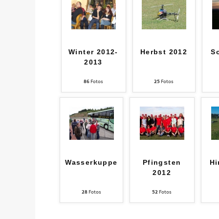
Winter 2012-
Herbst 2012
S
2013
86
Fotos
25
Fotos
Wasserkuppe
Pfingsten
Hi
2012
28
Fotos
52
Fotos