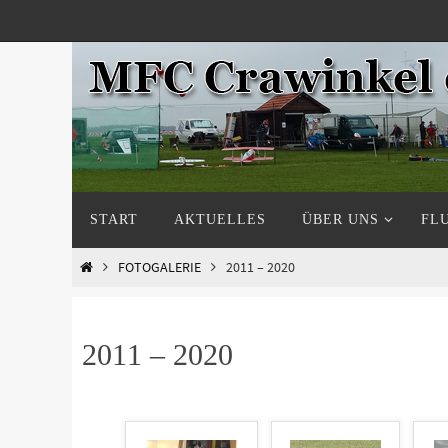
Zum
Inhalt
springen
Zum
START
AKTUELLES
ÜBER UNS
FL
Inhalt
springen
START
FOTOGALERIE
2011 – 2020
2011 – 2020