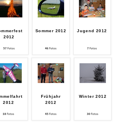
ommerfest
Sommer 2012
Jugend 2012
2012
57
Fotos
46
Fotos
7
Fotos
mmelfahrt
Frühjahr
Winter 2012
2012
2012
18
Fotos
45
Fotos
30
Fotos