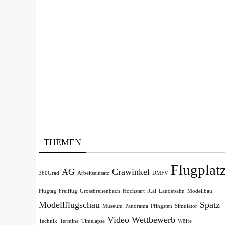
THEMEN
Flugplat
AG
Crawinkel
360Grad
Arbeitseinsatz
DMFV
Flugtag
Freiflug
Grossbreitenbach
Hochstart
iCal
Landebahn
Modellbau
Modellflugschau
Spatz
Museum
Panorama
Pfingsten
Simulator
Video
Wettbewerb
Technik
Termine
Timelapse
Wölfe