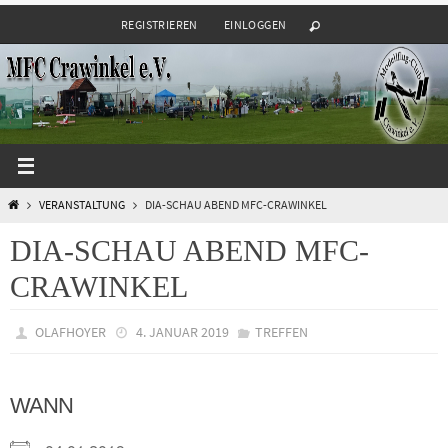
Zum
REGISTRIEREN
EINLOGGEN
Inhalt
springen
START
VERANSTALTUNG
DIA-SCHAU ABEND MFC-CRAWINKEL
DIA-SCHAU ABEND MFC-
CRAWINKEL
OLAFHOYER
4. JANUAR 2019
TREFFEN
WANN