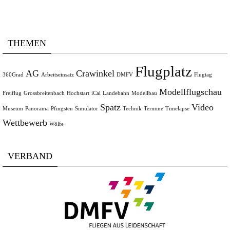
THEMEN
Flugplatz
AG
Crawinkel
360Grad
Arbeitseinsatz
DMFV
Flugtag
Modellflugschau
Freiflug
Grossbreitenbach
Hochstart
iCal
Landebahn
Modellbau
Spatz
Video
Museum
Panorama
Pfingsten
Simulator
Technik
Termine
Timelapse
Wettbewerb
Wölfe
VERBAND