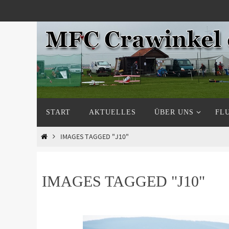
Zum
Inhalt
springen
Zum
START
AKTUELLES
ÜBER UNS
FL
Inhalt
springen
START
IMAGES TAGGED "J10"
IMAGES TAGGED "J10"