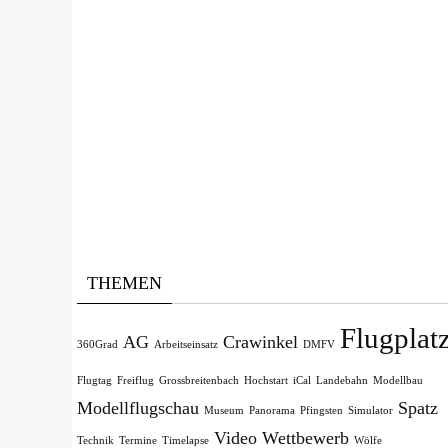
THEMEN
Flugplat
AG
Crawinkel
360Grad
Arbeitseinsatz
DMFV
Flugtag
Freiflug
Grossbreitenbach
Hochstart
iCal
Landebahn
Modellbau
Modellflugschau
Spatz
Museum
Panorama
Pfingsten
Simulator
Video
Wettbewerb
Technik
Termine
Timelapse
Wölfe