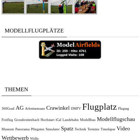
MODELLFLUGPLÄTZE
THEMEN
Flugplatz
AG
Crawinkel
360Grad
Arbeitseinsatz
DMFV
Flugtag
Modellflugschau
Freiflug
Grossbreitenbach
Hochstart
iCal
Landebahn
Modellbau
Spatz
Video
Museum
Panorama
Pfingsten
Simulator
Technik
Termine
Timelapse
Wettbewerb
Wölfe